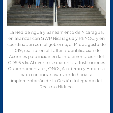
La Red de Agua y Saneamiento de Nicaragua,
en alianzas con GWP Nicaragua y RENOC, y en
coordinación con el gobierno, el 14 de agosto de
2019, realizaron el Taller: «Identificación de
Acciones para incidir en la implementación del
ODS 6.5.1». Al evento se dieron cita Instituciones
Gubernamentales, ONGs, Academia y Empresa
para continuar avanzando hacia la
implementación de la Gestión Integrada del
Recurso Hídrico.